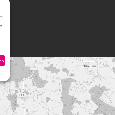
um
Ds
hen