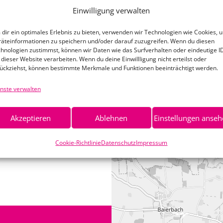
BMW 3er E36
Einwilligung verwalten
Cabrio
dir ein optimales Erlebnis zu bieten, verwenden wir Technologien wie Cookies, 
äteinformationen zu speichern und/oder darauf zuzugreifen. Wenn du diesen
hnologien zustimmst, können wir Daten wie das Surfverhalten oder eindeutige I
 dieser Website verarbeiten. Wenn du deine Einwillligung nicht erteilst oder
Mehr lesen
ückziehst, können bestimmte Merkmale und Funktionen beeinträchtigt werden.
nste verwalten
Akzeptieren
Ablehnen
Einstellungen anse
+
Cookie-Richtlinie
Datenschutz
Impressum
−