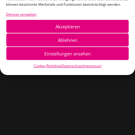
können bestimmte Merkmale und Funktionen beeinträchtigt werden.
zum Kofferraum:
Dienste verwalten
Komplettlösung
Akzeptieren
mit DSP-Power
Ablehnen
Einstellungen ansehen
und Subwoofer.
Cookie-Richtlinie
Datenschutz
Impressum