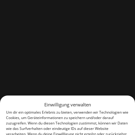
BMW I3
Einwilligung verwalten
Um dir ein optimales Erlebnis zu bieten, verwenden wir Technologien wie
Cookies, um Geräteinformationen zu speichern und/oder darauf
zuzugreifen. Wenn du diesen Technologien zustimmst, können wir Daten
Von der Tür bis
wie das Surfverhalten oder eindeutige IDs auf dieser Website
verarbeiten. Wenn du deine Einwillligung nicht erteilst oder zurückziehst,